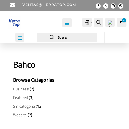

VENTAS@HERRATOP.COM
0
Cuenta
Buscar
Car
Buscar
Bahco
Wis
hlist
Browse Categories
-
0
Business
(7)
Featured
(3)
Sin categoría
(13)
Website
(7)