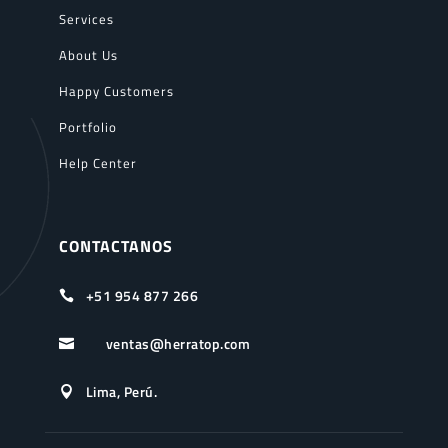
Services
About Us
Happy Customers
Portfolio
Help Center
CONTACTANOS
+51 954 877 266

ventas@herratop.com

Lima, Perú.
