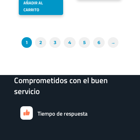
AÑADIR AL
CARRITO
1
2
3
4
5
6
→
Comprometidos con el buen
servicio
Tiempo de respuesta