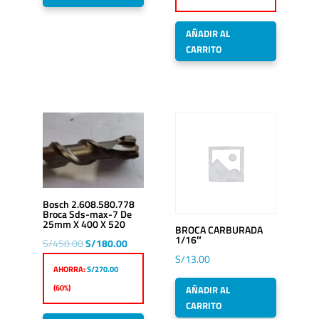
era:
es:
S/450.00.
S/180.00.
AÑADIR AL
CARRITO
Bosch 2.608.580.778
Broca Sds-max-7 De
25mm X 400 X 520
BROCA CARBURADA
1/16″
El
El
S/
450.00
S/
180.00
S/
13.00
precio
precio
AHORRA:
S/
270.00
original
actual
(60%)
AÑADIR AL
era:
es:
CARRITO
S/450.00.
S/180.00.