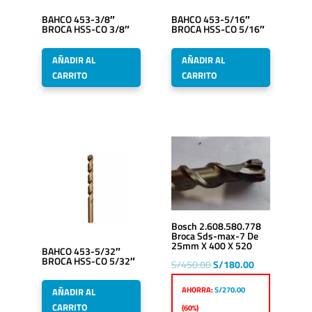
BAHCO 453-3/8″
BAHCO 453-5/16″
BROCA HSS-CO 3/8″
BROCA HSS-CO 5/16″
AÑADIR AL
AÑADIR AL
CARRITO
CARRITO
Bosch 2.608.580.778
Broca Sds-max-7 De
25mm X 400 X 520
BAHCO 453-5/32″
BROCA HSS-CO 5/32″
El
El
S/
450.00
S/
180.00
precio
precio
AHORRA:
S/
270.00
AÑADIR AL
original
actual
CARRITO
(60%)