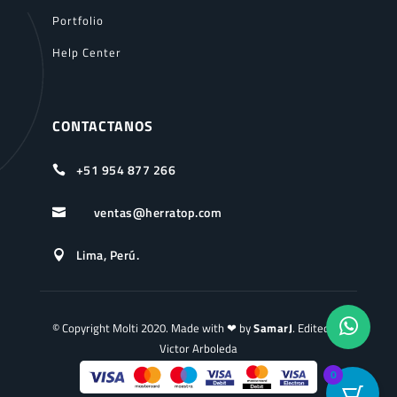
Portfolio
Help Center
CONTACTANOS
+51 954 877 266

ventas@herratop.com

Lima, Perú.

© Copyright Molti 2020. Made with ❤ by
SamarJ
. Edited by
Victor Arboleda
0