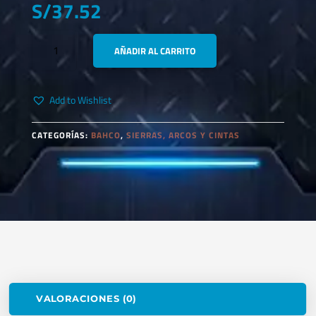
S/
37.52
BAHCO
AÑADIR AL CARRITO
3830-
51-
VIP
Add to Wishlist
SIERRA
COPA
BIMETALICA
CATEGORÍAS:
BAHCO
,
SIERRAS, ARCOS Y CINTAS
51MM-
2"
CANTIDAD
VALORACIONES (0)