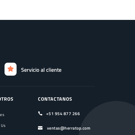
Servicio al cliente
OTROS
CONTACTANOS
+51 954 877 266

ces
 Us
ventas@herratop.com
