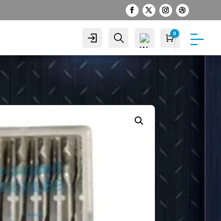
0
Cuenta
Buscar
Carro
S/
0.00
Wis
hlist
-
0