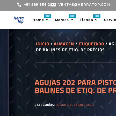

+51 989 356 255

VENTAS@HERRATOP.COM
Home
Marcas
Tienda
Servi
INICIO
/
ALMACEN
/
ETIQUETADO
/ AG
DE BALINES DE ETIQ. DE PRECIOS
AGUJAS 202 PARA PIST
BALINES DE ETIQ. DE P
CATEGORÍAS:
ALMACEN
,
ETIQUETADO