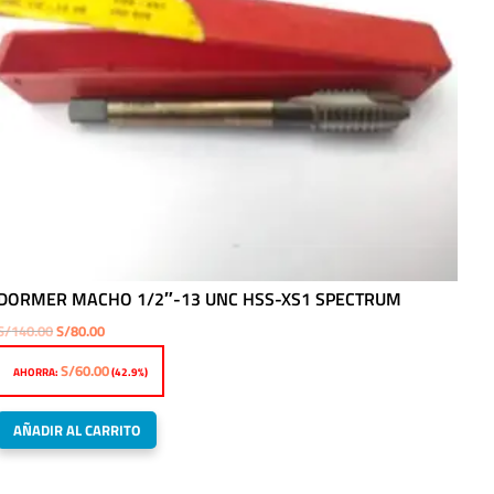
DORMER MACHO 1/2″-13 UNC HSS-XS1 SPECTRUM
El
El
S/
140.00
S/
80.00
precio
precio
S/
60.00
AHORRA:
(42.9%)
original
actual
era:
es:
AÑADIR AL CARRITO
S/140.00.
S/80.00.