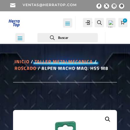

VENTAS@HERRATOP.COM
0
Cuenta
Buscar
Car
Buscar
INICIO
/
TALLER METALMECANICA
/
ROSCADO
/ ALPEN MACHO MAQ. HSS M8
Wis
hlist
-
0