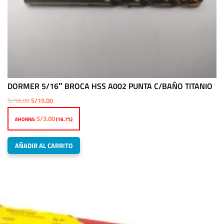
DORMER 5/16″ BROCA HSS A002 PUNTA C/BAÑO TITANIO
El
El
S/
18.00
S/
15.00
precio
precio
S/
3.00
AHORRA:
(16.7%)
original
actual
era:
es:
AÑADIR AL CARRITO
S/18.00.
S/15.00.