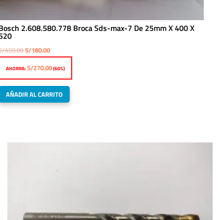
Bosch 2.608.580.778 Broca Sds-max-7 De 25mm X 400 X
520
El
El
S/
450.00
S/
180.00
precio
precio
S/
270.00
AHORRA:
(60%)
original
actual
era:
es:
AÑADIR AL CARRITO
S/450.00.
S/180.00.