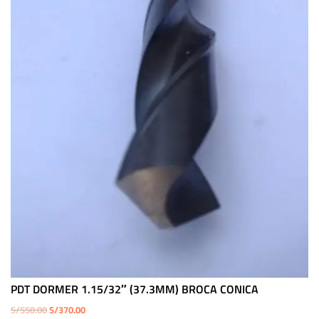
PDT DORMER 1.15/32″ (37.3MM) BROCA CONICA
El
El
S/
550.00
S/
370.00