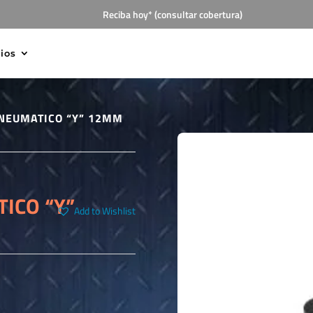
Reciba hoy* (consultar cobertura)
cios
 NEUMATICO “Y” 12MM
ICO “Y”
Add to Wishlist