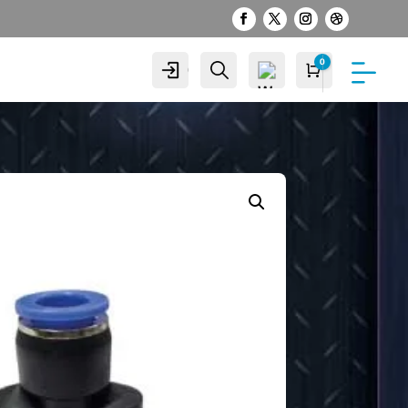
0
Cuenta
Buscar
Carro
S/
0.00
Wis
hlist
-
0