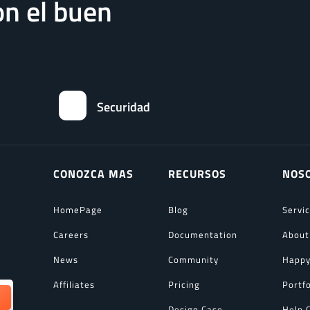
n el buen
Securidad
CONOZCA MAS
RECURSOS
NOS
HomePage
Blog
Servi
Careers
Documentation
About
News
Community
Happy
Affiliates
Pricing
Portfo
Design Case
Help 