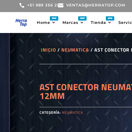

+51 989 356 255

VENTAS@HERRATOP.COM
Home
Marcas
Tienda
Servi
INICIO
/
NEUMATICA
/ AST CONECTOR
AST CONECTOR NEUMAT
12MM
CATEGORÍA:
NEUMATICA