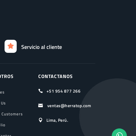
Servicio al cliente
OTROS
CONTACTANOS
+51 954 877 266

ces
 Us
ventas@herratop.com

 Customers
Lima, Perú.

lio
Center