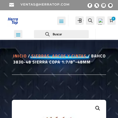

VENTAS@HERRATOP.COM
0
Cuenta
Buscar
Car
Buscar
INICIO
/
SIERRAS, ARCOS Y CINTAS
/ BAHCO
3830-48 SIERRA COPA 1.7/8″-48MM
Wis
hlist
-
0