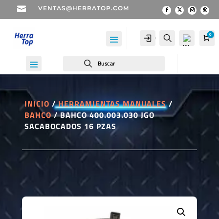

VENTAS@HERRATOP.COM
0
Cuenta
Buscar
Car
Buscar
INICIO
/
HERRAMIENTAS MANUALES
/
BAHCO
/ BAHCO 400.003.030 JGO
Wis
SACABOCADOS 16 PZAS
hlist
-
0