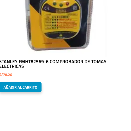
STANLEY FMHT82569-6 COMPROBADOR DE TOMAS
ELECTRICAS
S/
78.26
AÑADIR AL CARRITO