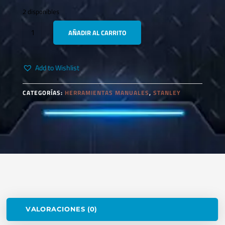
2 disponibles
BAHCO
AÑADIR AL CARRITO
8073
LLAVE
FRANCESA
Add to Wishlist
PAVONADA
12"
CANTIDAD
CATEGORÍAS:
HERRAMIENTAS MANUALES
,
STANLEY
VALORACIONES (0)