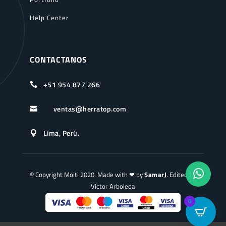
Help Center
CONTACTANOS
+51 954 877 266

ventas@herratop.com

Lima, Perú.

© Copyright Molti 2020. Made with ❤ by
SamarJ
. Edited by
Victor Arboleda
0