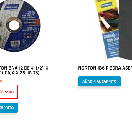
ON BNA12 DE 4.1/2″ X
NORTON JB6 PIEDRA ASE
 ( CAJA X 25 UNDS)
El
00
AÑADIR AL CARRITO
precio
00
(10.3%)
l
actual
es:
CARRITO
0.
S/70.00.