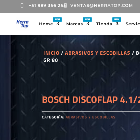


+51 989 356 255
VENTAS@HERRATOP.COM
Home
Marcas
Tienda
Servi
INICIO
/
ABRASIVOS Y ESCOBILLAS
/ B
GR 80
BOSCH DISCOFLAP 4.1/
CATEGORÍA:
ABRASIVOS Y ESCOBILLAS