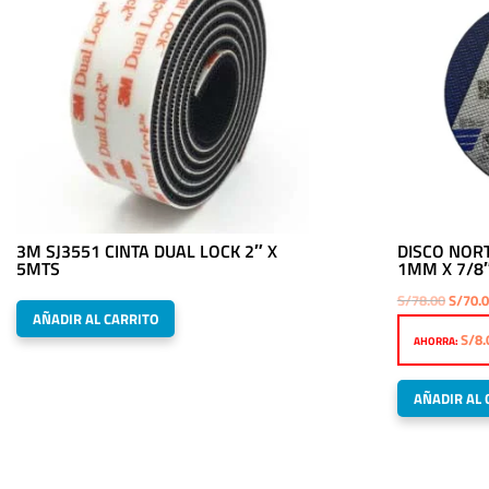
3M SJ3551 CINTA DUAL LOCK 2″ X
DISCO NORT
5MTS
1MM X 7/8″
El
S/
78.00
S/
70.
AÑADIR AL CARRITO
precio
S/
8.
AHORRA:
origina
era:
AÑADIR AL 
S/78.0