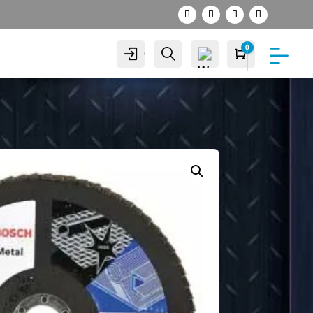
0
Cuenta
Buscar
Carro
S/
0.00
Wis
hlist
-