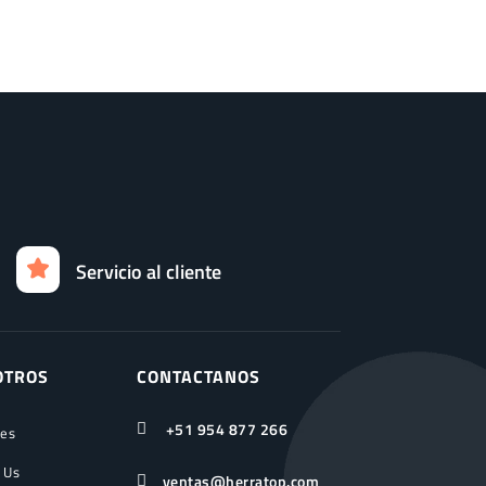
Servicio al cliente
OTROS
CONTACTANOS
+51 954 877 266

ces
 Us
ventas@herratop.com
