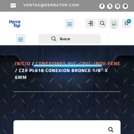

VENTAS@HERRATOP.COM
0
Cuenta
Buscar
Car
Buscar
INICIO
/
CONEXIONES PVC-CPVC-INOX-FENE
/ CZK PL618 CONEXION BRONCE 1/8″ X
Wis
6MM
hlist
-
0