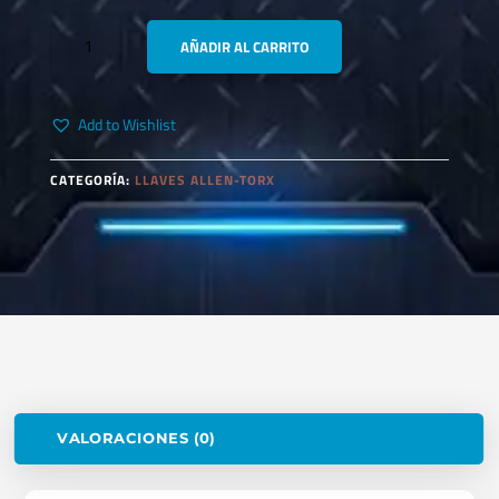
DURACELL
AÑADIR AL CARRITO
LR44
PILA
(PACKX2UND)
Add to Wishlist
CANTIDAD
CATEGORÍA:
LLAVES ALLEN-TORX
VALORACIONES (0)