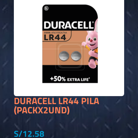
DURACELL LR44 PILA
(PACKX2UND)
S/
12.58