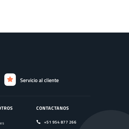
Servicio al cliente
OTROS
CONTACTANOS
+51 954 877 266

ces