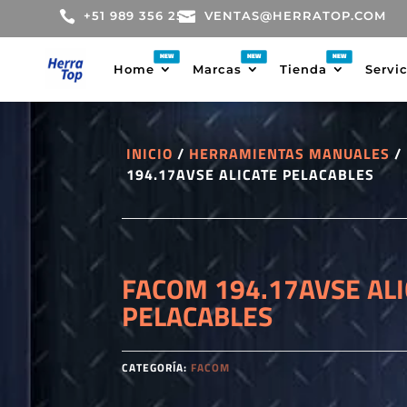

+51 989 356 255

VENTAS@HERRATOP.COM
Home
Marcas
Tienda
Servi
INICIO
/
HERRAMIENTAS MANUALES
/
194.17AVSE ALICATE PELACABLES
FACOM 194.17AVSE AL
PELACABLES
CATEGORÍA:
FACOM