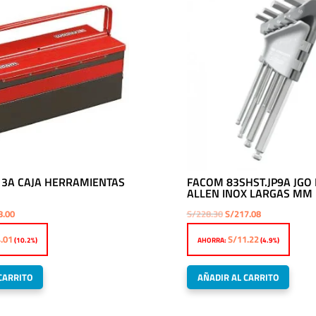
13A CAJA HERRAMIENTAS
FACOM 83SHST.JP9A JGO
ALLEN INOX LARGAS MM
El
El
El
8.00
S/
228.30
S/
217.08
o
precio
precio
precio
.01
S/
11.22
(10.2%)
AHORRA:
(4.9%)
nal
actual
original
actual
es:
era:
es:
CARRITO
AÑADIR AL CARRITO
.01.
S/478.00.
S/228.30.
S/217.08.