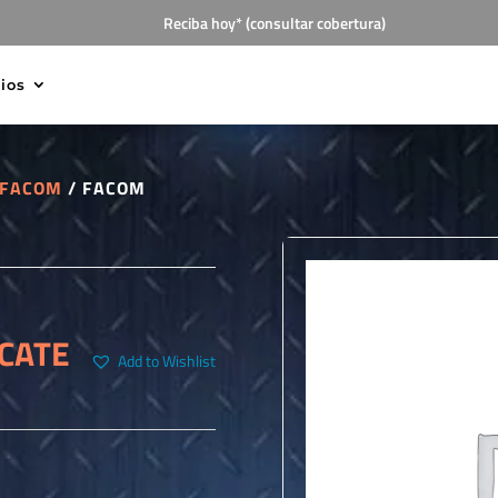
Reciba hoy* (consultar cobertura)
cios
FACOM
/ FACOM
ICATE
Add to Wishlist