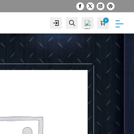
0
Cuenta
Buscar
Carro
S/
0.00
Wis
hlist
-
0