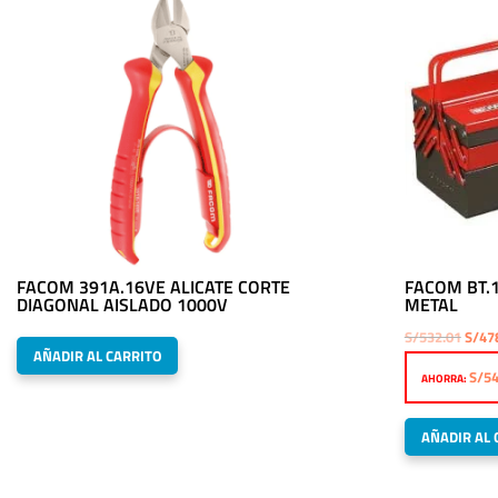
FACOM 391A.16VE ALICATE CORTE
FACOM BT.
DIAGONAL AISLADO 1000V
METAL
El
S/
532.01
S/
47
AÑADIR AL CARRITO
preci
S/
54
AHORRA:
origi
era:
AÑADIR AL 
S/532