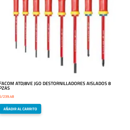
FACOM ATDJ8VE JGO DESTORNILLADORES AISLADOS 8
PZAS
S/
239.48
AÑADIR AL CARRITO