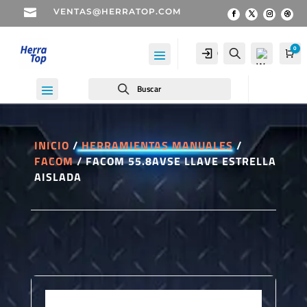

VENTAS@HERRATOP.COM
0
Cuenta
Buscar
Car
Buscar
INICIO
/
HERRAMIENTAS MANUALES
/
FACOM
/ FACOM 55.8AVSE LLAVE ESTRELLA
Wis
AISLADA
hlist
-
0