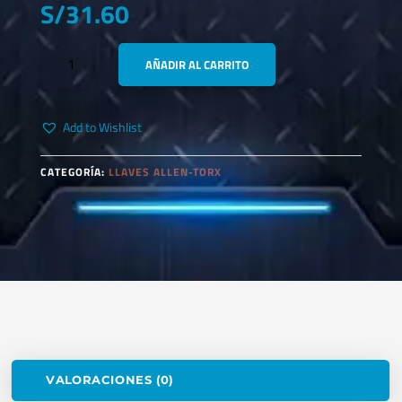
S/
31.60
FEASIN
AÑADIR AL CARRITO
31040
ESCOBILLA
CIRCULAR
Add to Wishlist
ACERO
TRENZADO
116-
CATEGORÍA:
LLAVES ALLEN-TORX
S-
60
CANTIDAD
VALORACIONES (0)