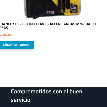
STANLEY 69-258 JGO LLAVES ALLEN LARGAS MM-SAE 21
PZAS
S/
102.80
AÑADIR AL CARRITO
Comprometidos con el buen
servicio