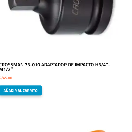
CROSSMAN 73-010 ADAPTADOR DE IMPACTO H3/4″-
M1/2″
S/
45.00
AÑADIR AL CARRITO