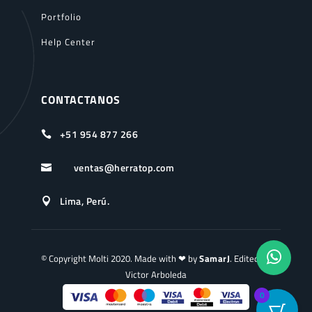
Portfolio
Help Center
CONTACTANOS
+51 954 877 266

ventas@herratop.com

Lima, Perú.

© Copyright Molti 2020. Made with ❤ by
SamarJ
. Edited by
Victor Arboleda
0