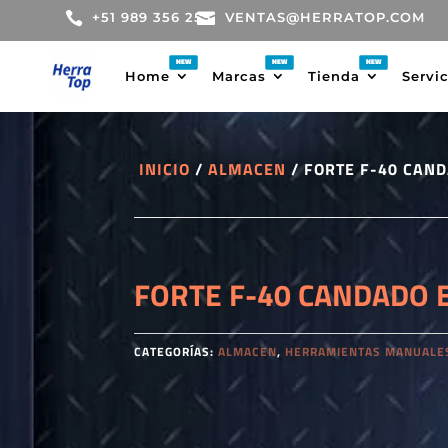

+51 989 356 255

VENTAS@HERRATOP.COM
Home
Marcas
Tienda
Servi
INICIO
/
ALMACEN
/ FORTE F-40 CAN
FORTE F-40 CANDADO 
CATEGORÍAS:
ALMACEN
,
HERRAMIENTAS MANUALE