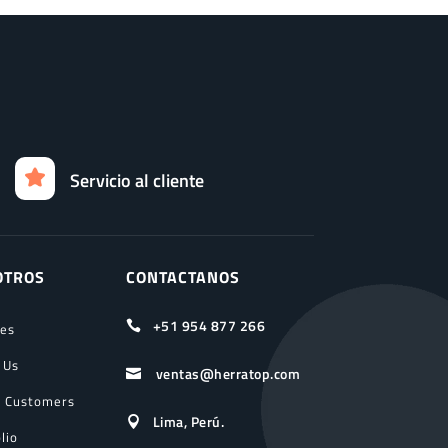
Servicio al cliente
OTROS
CONTACTANOS
+51 954 877 266

ces
 Us
ventas@herratop.com

 Customers
Lima, Perú.

lio