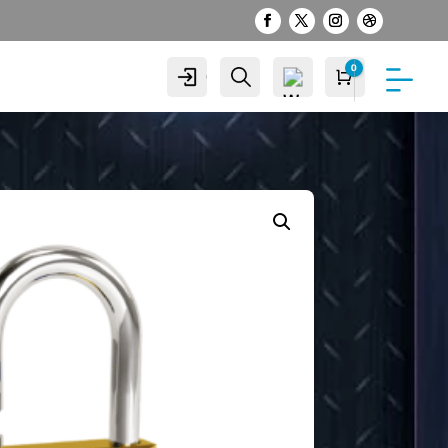
0
Cuenta
Buscar
Carro
S/
0.00
Wis
hlist
-
0