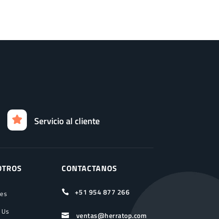
Servicio al cliente
OTROS
CONTACTANOS
+51 954 877 266

ces
 Us
ventas@herratop.com
