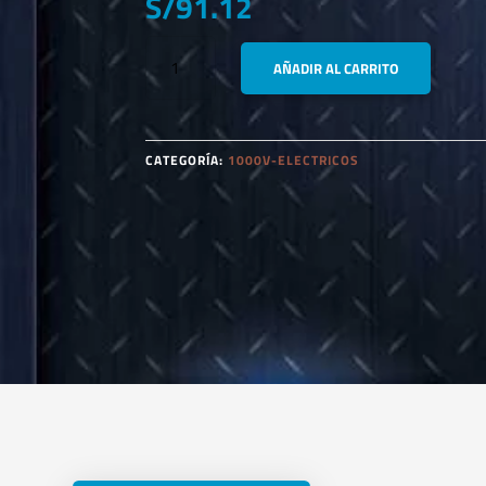
S/
91.12
HOGERT
AÑADIR AL CARRITO
TECHNIK
HT1P190
CRIMPADOR
0.25-
CATEGORÍA:
1000V-ELECTRICOS
6MM
23-
10
AWG
175MM
CANTIDAD