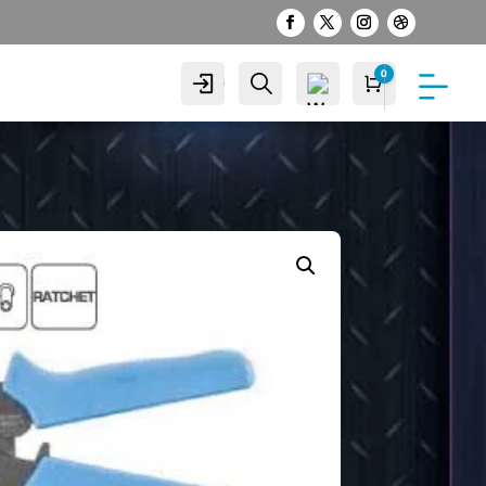
0
Cuenta
Buscar
Carro
S/
0.00
Wis
hlist
-
0