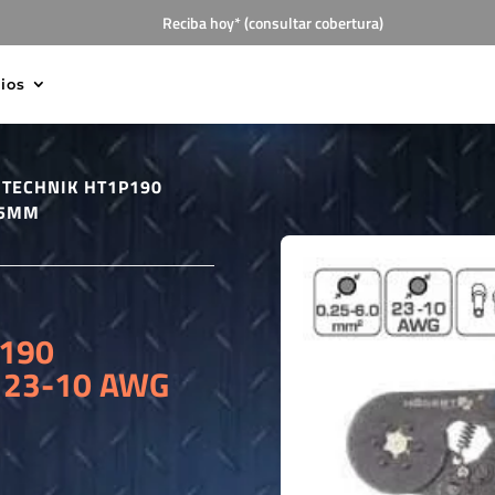
Reciba hoy* (consultar cobertura)
cios
 TECHNIK HT1P190
75MM
190
 23-10 AWG