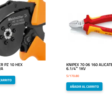
R PZ 10 HEX
KNIPEX 70 06 160 ALICAT
RA
6.1/4″ 1KV
S/
170.80
CARRITO
AÑADIR AL CARRITO