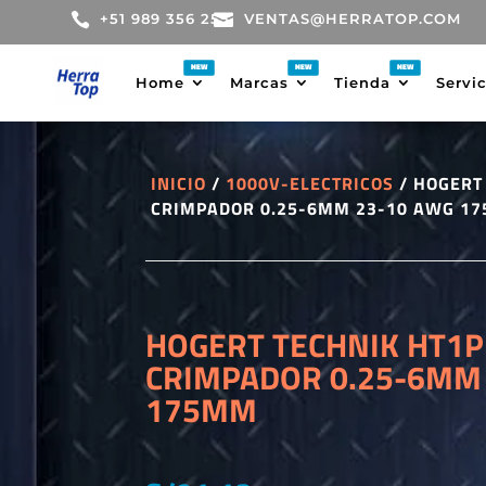

+51 989 356 255

VENTAS@HERRATOP.COM
Home
Marcas
Tienda
Servi
INICIO
/
1000V-ELECTRICOS
/ HOGERT
CRIMPADOR 0.25-6MM 23-10 AWG 1
HOGERT TECHNIK HT1P
CRIMPADOR 0.25-6MM
175MM