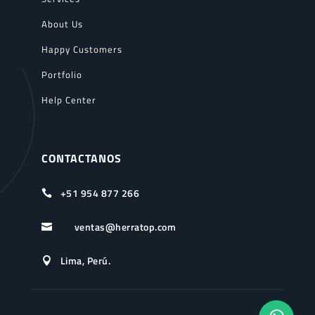
About Us
Happy Customers
Portfolio
Help Center
CONTACTANOS
+51 954 877 266

ventas@herratop.com

Lima, Perú.
