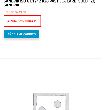
SANDVIK ISO 6 L1212 K20 PASTILLA CARB. SOLD. IZQ.
SANDVIK
El
El
S/
45.00
S/
33.00
precio
precio
S/
12.00
AHORRA:
(26.7%)
original
actual
era:
es:
AÑADIR AL CARRITO
S/45.00.
S/33.00.