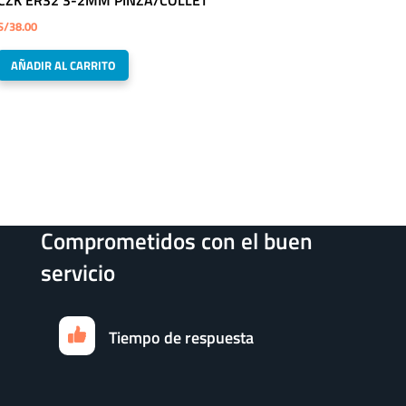
S/
38.00
AÑADIR AL CARRITO
Comprometidos con el buen
servicio
Tiempo de respuesta