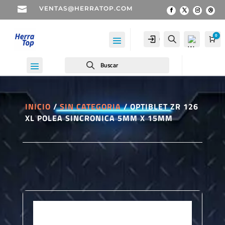

VENTAS@HERRATOP.COM
0
Cuenta
Buscar
Car
Buscar
INICIO
/
SIN CATEGORIA
/ OPTIBLET ZR 126
XL POLEA SINCRONICA 5MM X 15MM
Wis
hlist
-
0