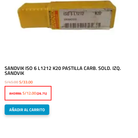
SANDVIK ISO 6 L1212 K20 PASTILLA CARB. SOLD. IZQ.
SANDVIK
El
El
S/
45.00
S/
33.00
precio
precio
S/
12.00
AHORRA:
(26.7%)
original
actual
era:
es:
AÑADIR AL CARRITO
S/45.00.
S/33.00.