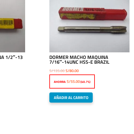
A 1/2″-13
DORMER MACHO MAQUINA
7/16″-14UNC HSS-E BRAZIL
El
El
S/
135.00
S/
80.00
precio
precio
S/
55.00
AHORRA:
(40.7%)
original
actual
era:
es:
AÑADIR AL CARRITO
S/135.00.
S/80.00.