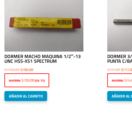
DORMER MACHO MAQUINA 1/2″-13
DORMER 3/
UNC HSS-XS1 SPECTRUM
PUNTA C/BA
El
El
El
S/
140.00
S/
90.00
S/
21.00
S/
17.
precio
precio
precio
S/
50.00
S/
4.
AHORRA:
(35.7%)
AHORRA:
original
actual
origina
era:
es:
era:
AÑADIR AL CARRITO
AÑADIR AL 
S/140.00.
S/90.00.
S/21.0