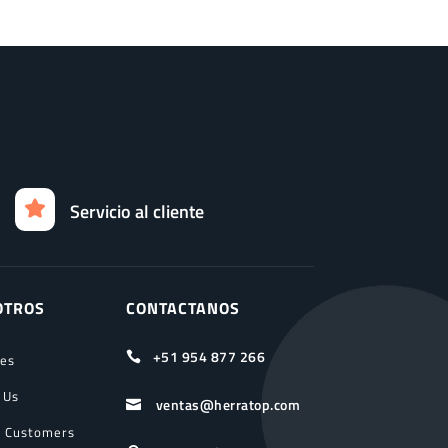
Servicio al cliente
OTROS
CONTACTANOS
+51 954 877 266

ces
 Us
ventas@herratop.com

 Customers