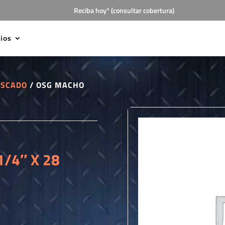
Reciba hoy* (consultar cobertura)
cios
OSCADO
/ OSG MACHO
/4″ X 28