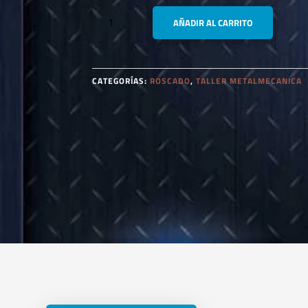
OSG
AÑADIR AL CARRITO
MACHO
MAQ.
HSS
1/4"
CATEGORÍAS:
ROSCADO
,
TALLER METALMECANICA
X
28
HELICOIDAL
CANTIDAD