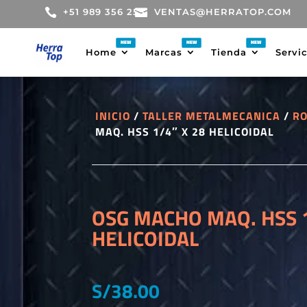

+51 989 356 255

VENTAS@HERRATOP.COM
Home
Marcas
Tienda
Servi
INICIO
/
TALLER METALMECANICA
/
R
MAQ. HSS 1/4″ X 28 HELICOIDAL
OSG MACHO MAQ. HSS 1
HELICOIDAL
S/
38.00