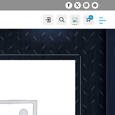
0
Cuenta
Buscar
Carro
S/
0.00
Wis
hlist
-