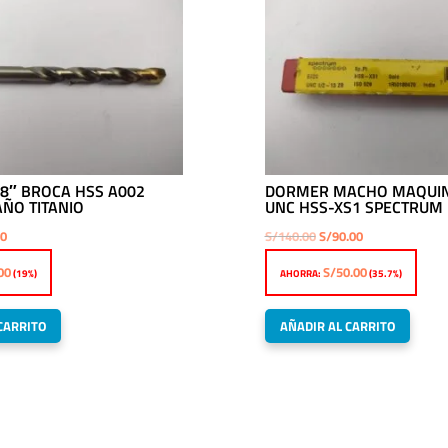
8″ BROCA HSS A002
DORMER MACHO MAQUIN
ÑO TITANIO
UNC HSS-XS1 SPECTRUM
El
El
El
00
S/
140.00
S/
90.00
precio
precio
precio
00
S/
50.00
(19%)
AHORRA:
(35.7%)
l
actual
original
actual
es:
era:
es:
CARRITO
AÑADIR AL CARRITO
0.
S/17.00.
S/140.00.
S/90.00.