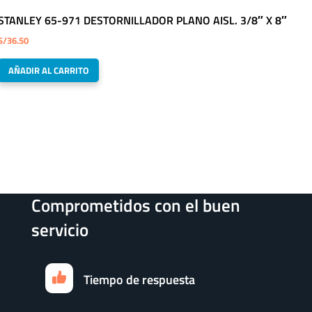
STANLEY 65-971 DESTORNILLADOR PLANO AISL. 3/8″ X 8″
S/
36.50
AÑADIR AL CARRITO
Comprometidos con el buen
servicio
Tiempo de respuesta