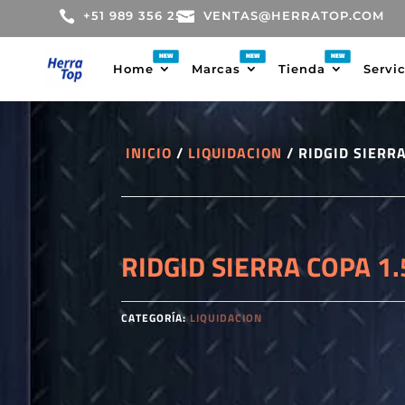

+51 989 356 255

VENTAS@HERRATOP.COM
Home
Marcas
Tienda
Servi
INICIO
/
LIQUIDACION
/ RIDGID SIERRA
RIDGID SIERRA COPA 1.
CATEGORÍA:
LIQUIDACION