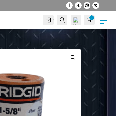
0
Cuenta
Buscar
Carro
S/
0.00
Wis
hlist
-
0