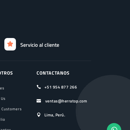
Servicio al cliente
OTROS
CONTACTANOS
+51 954 877 266

ces
 Us
ventas@herratop.com

 Customers
Lima, Perú.

lio
Center