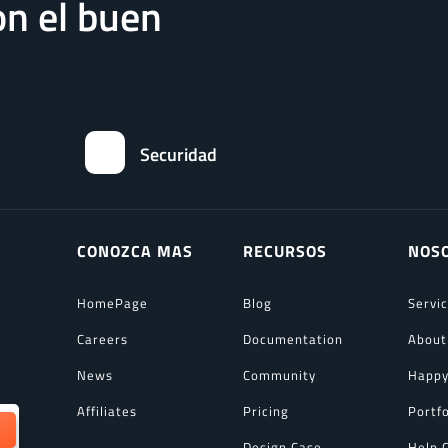
n el buen
Securidad
CONOZCA MAS
RECURSOS
NOS
HomePage
Blog
Servi
Careers
Documentation
About
News
Community
Happy
Affiliates
Pricing
Portfo
Design Case
Help 