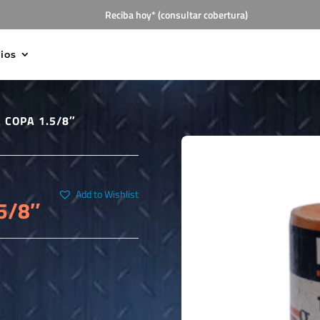
Reciba hoy* (consultar cobertura)
cios
 COPA 1.5/8″
Add to Wishlist
5/8″