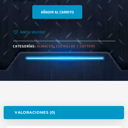
80 disponibles
STANLEY
AÑADIR AL CARRITO
10-
276
CUCHILLA
Add to Wishlist
STANDARD
CANTIDAD
CATEGORÍAS:
ALMACEN
,
CUCHILLAS / CUTTERS
VALORACIONES (0)