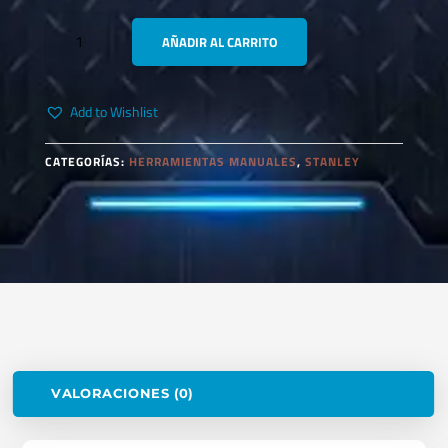
STANLEY
AÑADIR AL CARRITO
84-
625
ALICATE
Add to Wishlist
PUNTA
LARGA
8"
CATEGORÍAS:
HERRAMIENTAS MANUALES
,
STANLEY
PRO
CANTIDAD
VALORACIONES (0)