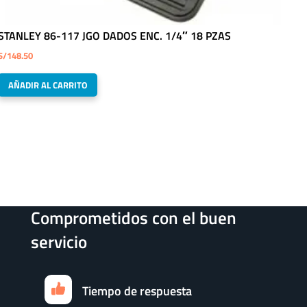
STANLEY 86-117 JGO DADOS ENC. 1/4″ 18 PZAS
S/
148.50
AÑADIR AL CARRITO
Comprometidos con el buen
servicio
Tiempo de respuesta