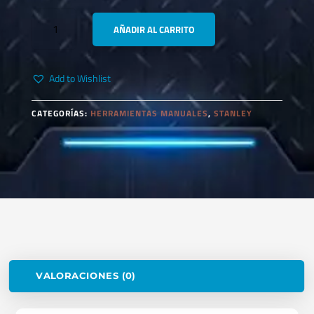
STANLEY
AÑADIR AL CARRITO
86-
010
PALANCA
Add to Wishlist
CORREDIZA
1/4"
X
CATEGORÍAS:
HERRAMIENTAS MANUALES
,
STANLEY
4"
CANTIDAD
VALORACIONES (0)