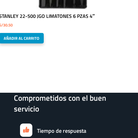
STANLEY 22-500 JGO LIMATONES 6 PZAS 4″
S/
30.50
AÑADIR AL CARRITO
Comprometidos con el buen
servicio
Tiempo de respuesta