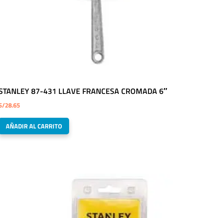
STANLEY 87-431 LLAVE FRANCESA CROMADA 6″
S/
28.65
AÑADIR AL CARRITO