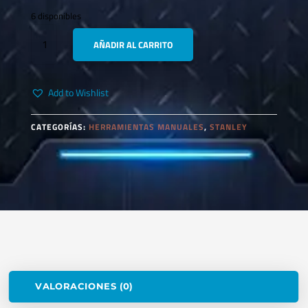
6 disponibles
STANLEY
AÑADIR AL CARRITO
87-
621
LLAVE
Add to Wishlist
STILLSON
8"
CANTIDAD
CATEGORÍAS:
HERRAMIENTAS MANUALES
,
STANLEY
VALORACIONES (0)