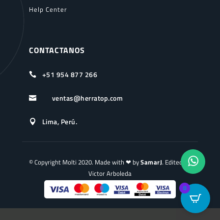
Help Center
CONTACTANOS
+51 954 877 266

ventas@herratop.com

Lima, Perú.

© Copyright Molti 2020. Made with ❤ by
SamarJ
. Edited by
Victor Arboleda
0