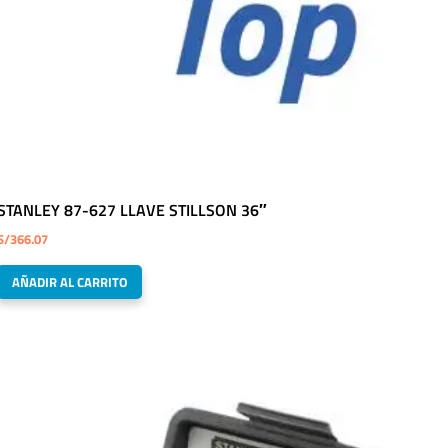
STANLEY 87-627 LLAVE STILLSON 36″
S/
366.07
AÑADIR AL CARRITO