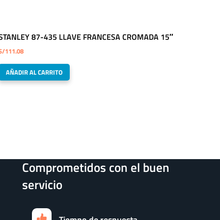
STANLEY 87-435 LLAVE FRANCESA CROMADA 15″
S/
111.08
AÑADIR AL CARRITO
Comprometidos con el buen
servicio
Tiempo de respuesta