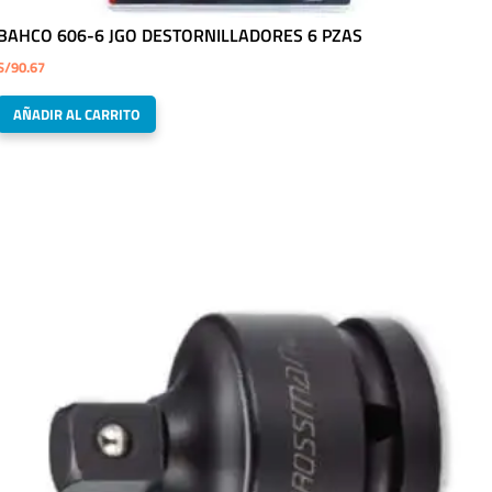
BAHCO 606-6 JGO DESTORNILLADORES 6 PZAS
S/
90.67
AÑADIR AL CARRITO