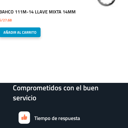
BAHCO 111M-14 LLAVE MIXTA 14MM
S/
27.68
AÑADIR AL CARRITO
Comprometidos con el buen
servicio
Tiempo de respuesta