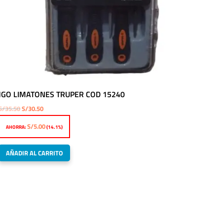
JGO LIMATONES TRUPER COD 15240
El
El
S/
35.50
S/
30.50
precio
precio
S/
5.00
AHORRA:
(14.1%)
original
actual
era:
es:
AÑADIR AL CARRITO
S/35.50.
S/30.50.