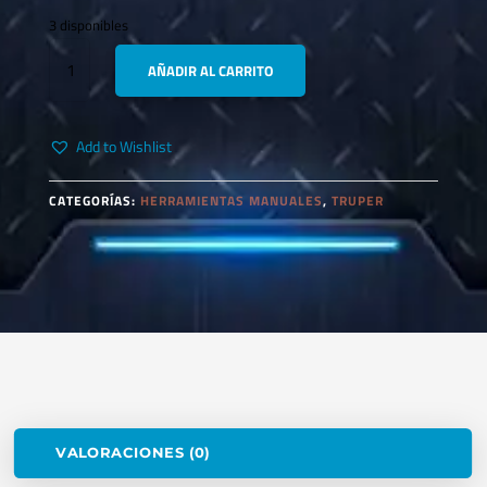
3 disponibles
TRUPER
AÑADIR AL CARRITO
17660
PRENSA
DE
Add to Wishlist
HIERRO
NODULAR
3"
CATEGORÍAS:
HERRAMIENTAS MANUALES
,
TRUPER
CANTIDAD
VALORACIONES (0)