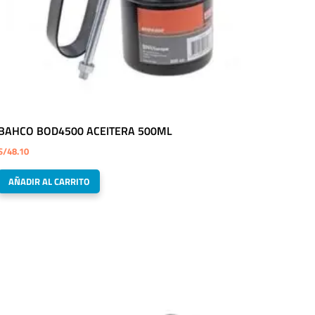
BAHCO BOD4500 ACEITERA 500ML
S/
48.10
AÑADIR AL CARRITO