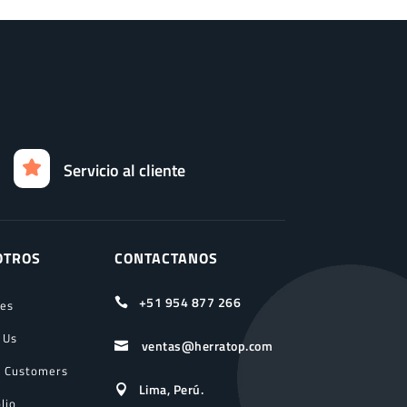
Servicio al cliente
OTROS
CONTACTANOS
+51 954 877 266

ces
 Us
ventas@herratop.com

 Customers
Lima, Perú.

lio