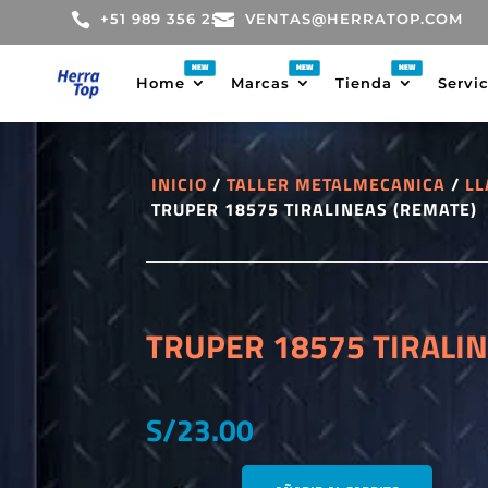

+51 989 356 255

VENTAS@HERRATOP.COM
Home
Marcas
Tienda
Servi
INICIO
/
TALLER METALMECANICA
/
LL
TRUPER 18575 TIRALINEAS (REMATE)
TRUPER 18575 TIRALI
S/
23.00
TRUPER