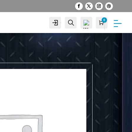
0
Cuenta
Buscar
Carro
S/
0.00
Wis
hlist
-