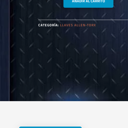
AÑADIR AL CARRITO
18575
TIRALINEAS
(REMATE)
CANTIDAD
CATEGORÍA:
LLAVES ALLEN-TORX