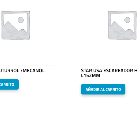
UTURROL /MECANOL
STAR USA ESCAREADOR H
L152MM
CARRITO
AÑADIR AL CARRITO