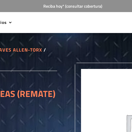
Reciba hoy* (consultar cobertura)
cios
AVES ALLEN-TORX
/
NEAS (REMATE)