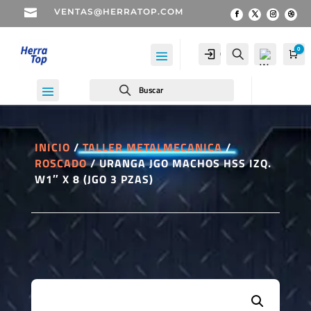

VENTAS@HERRATOP.COM
0
Cuenta
Buscar
Car
Buscar
INICIO
/
TALLER METALMECANICA
/
ROSCADO
/ URANGA JGO MACHOS HSS IZQ.
Wis
W1″ X 8 (JGO 3 PZAS)
hlist
-
0