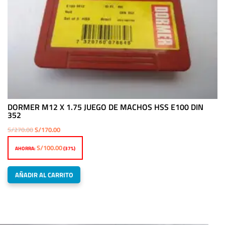
DORMER M12 X 1.75 JUEGO DE MACHOS HSS E100 DIN
352
El
El
S/
270.00
S/
170.00
precio
precio
S/
100.00
AHORRA:
(37%)
original
actual
era:
es:
AÑADIR AL CARRITO
S/270.00.
S/170.00.