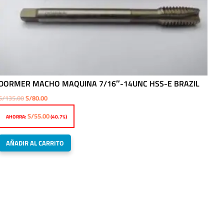
DORMER MACHO MAQUINA 7/16″-14UNC HSS-E BRAZIL
El
El
S/
135.00
S/
80.00
precio
precio
S/
55.00
AHORRA:
(40.7%)
original
actual
era:
es:
AÑADIR AL CARRITO
S/135.00.
S/80.00.