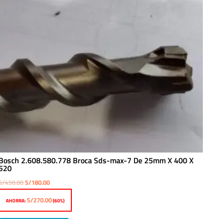
Bosch 2.608.580.778 Broca Sds-max-7 De 25mm X 400 X
520
El
El
S/
450.00
S/
180.00
precio
precio
S/
270.00
AHORRA:
(60%)
original
actual