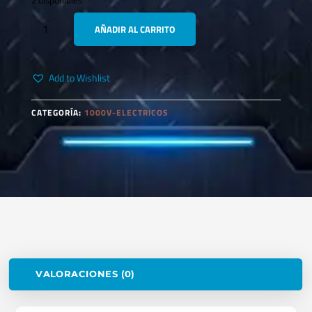
2 disponibles
WEIDMULLER
AÑADIR AL CARRITO
SE
HD
160
Add to Wishlist
ALICATE
CORTE
1000V
CATEGORÍA:
1000V-ELECTRICOS
CANTIDAD
VALORACIONES (0)