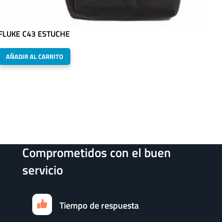
FLUKE C43 ESTUCHE
AÑADIR AL CARRITO
Comprometidos con el buen
servicio
Tiempo de respuesta