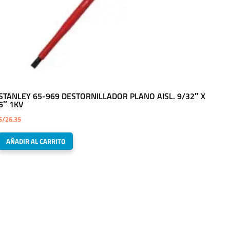
STANLEY 65-969 DESTORNILLADOR PLANO AISL. 9/32″ X
6″ 1KV
S/
26.35
AÑADIR AL CARRITO