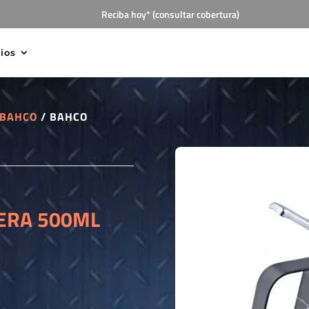
Reciba hoy* (consultar cobertura)
cios
BAHCO
/ BAHCO
ERA 500ML