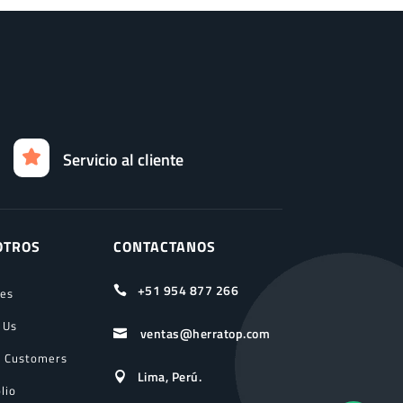
Servicio al cliente
OTROS
CONTACTANOS
+51 954 877 266

ces
 Us
ventas@herratop.com

 Customers
Lima, Perú.

lio