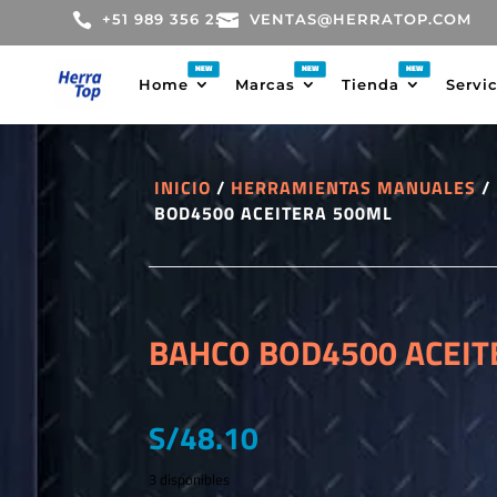

+51 989 356 255

VENTAS@HERRATOP.COM
Home
Marcas
Tienda
Servi
INICIO
/
HERRAMIENTAS MANUALES
/
BOD4500 ACEITERA 500ML
BAHCO BOD4500 ACEIT
S/
48.10
3 disponibles