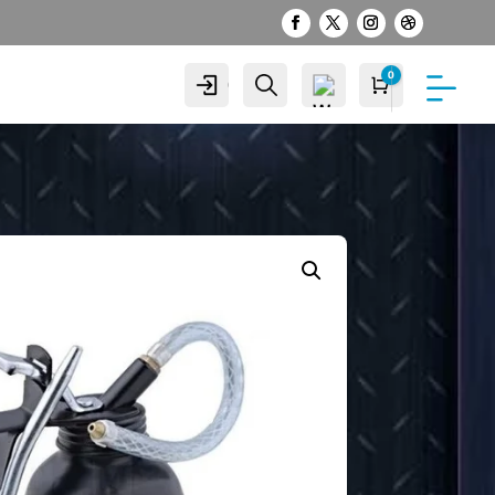
0
Cuenta
Buscar
Carro
S/
0.00
Wis
hlist
-
0