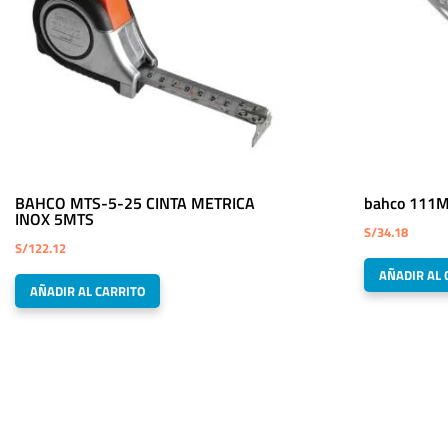
BAHCO MTS-5-25 CINTA METRICA
bahco 111
INOX 5MTS
S/
34.18
S/
122.12
AÑADIR AL 
AÑADIR AL CARRITO