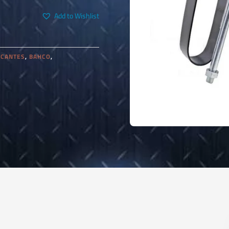
Add to Wishlist
ICANTES
,
BAHCO
,