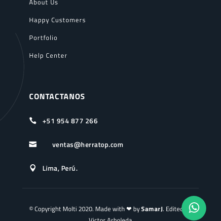
About Us
Happy Customers
Portfolio
Help Center
CONTACTANOS
+51 954 877 266

ventas@herratop.com

Lima, Perú.

© Copyright Molti 2020. Made with ❤ by
SamarJ
. Edited by
Victor Arboleda