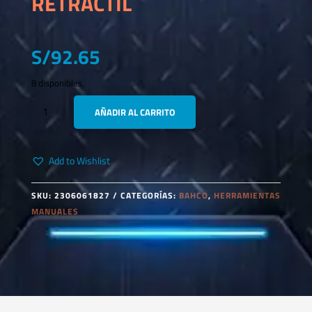
RETRACTIL
S/
92.65
8 disponibles
SQZ150003
AÑADIR AL CARRITO
CUCHILLA
RETRACTIL
CANTIDAD
Add to Wishlist
SKU:
2306061827
CATEGORÍAS:
BAHCO
,
HERRAMIENTAS
MANUALES