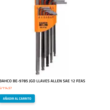
BAHCO BE-9785 JGO LLAVES ALLEN SAE 12 PZAS
S/
114.57
AÑADIR AL CARRITO