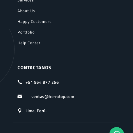
About Us
Happy Customers
Portfolio
Help Center
CONTACTANOS
+51 954 877 266

ventas@herratop.com

Lima, Perú.
