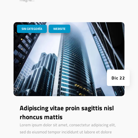
|
,
SIN CATEGORÍA
WEBSITE
Dic 22
Adipiscing vitae proin sagittis nisl
rhoncus mattis
Lorem ipsum dolor sit amet, consectetur adipiscing elit,
sed do eiusmod tempor incididunt ut labore et dolore