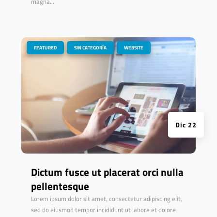
magna...
|
,
,
FEATURED
SIN CATEGORÍA
WEBSITE
Dic 22
Dictum fusce ut placerat orci nulla
pellentesque
Lorem ipsum dolor sit amet, consectetur adipiscing elit,
sed do eiusmod tempor incididunt ut labore et dolore