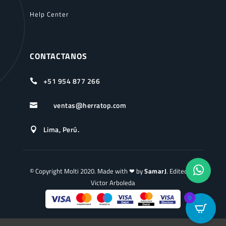
Help Center
CONTACTANOS
+51 954 877 266

ventas@herratop.com

Lima, Perú.

© Copyright Molti 2020. Made with ❤ by
SamarJ
. Edited by
Victor Arboleda
0