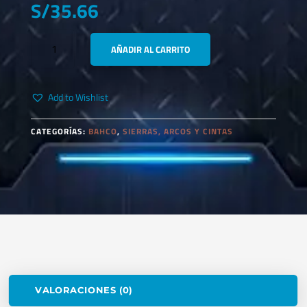
S/
35.66
BAHCO
AÑADIR AL CARRITO
3830-
35-
VIP
Add to Wishlist
SIERRA
COPA
BIMETALICA
CATEGORÍAS:
BAHCO
,
SIERRAS, ARCOS Y CINTAS
35MM-
1.3/8"
CANTIDAD
VALORACIONES (0)