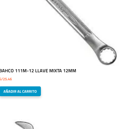
BAHCO 111M-12 LLAVE MIXTA 12MM
S/
25.46
AÑADIR AL CARRITO