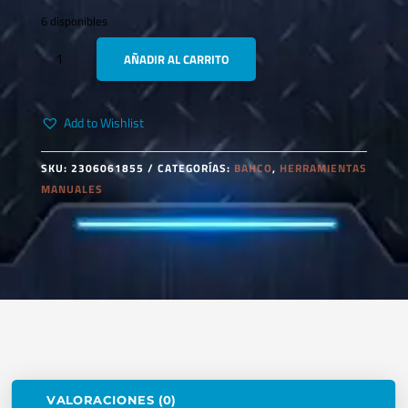
6 disponibles
BAHCO
AÑADIR AL CARRITO
111M-
14
LLAVE
Add to Wishlist
MIXTA
14MM
CANTIDAD
SKU:
2306061855
CATEGORÍAS:
BAHCO
,
HERRAMIENTAS
MANUALES
VALORACIONES (0)