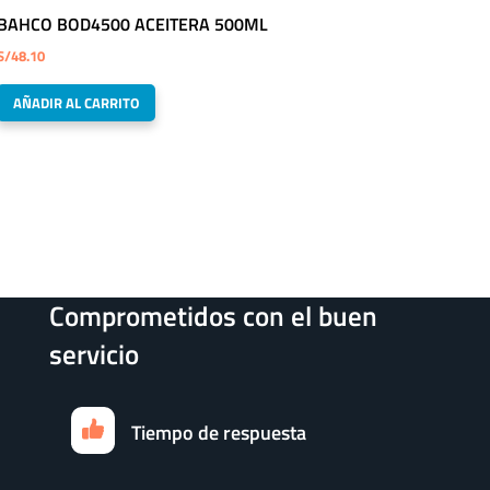
BAHCO BOD4500 ACEITERA 500ML
S/
48.10
AÑADIR AL CARRITO
Comprometidos con el buen
servicio
Tiempo de respuesta