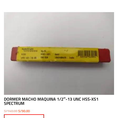
DORMER MACHO MAQUINA 1/2″-13 UNC HSS-XS1
SPECTRUM
El
El
S/
140.00
S/
90.00
precio
precio