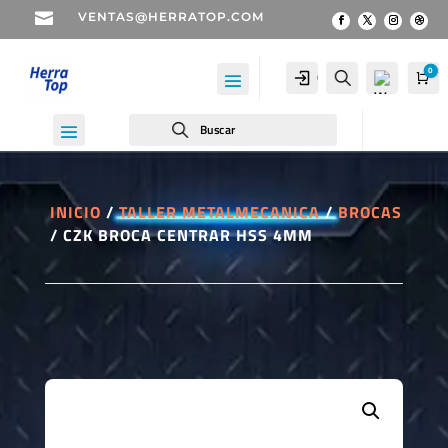

VENTAS@HERRATOP.COM
0
Cuenta
Buscar
Car
Buscar
INICIO
/
TALLER METALMECANICA
/
BROCAS
/ CZK BROCA CENTRAR HSS 4MM
Wis
hlist
-
0