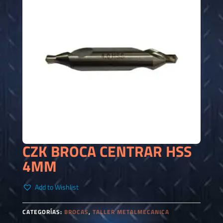
CZK BROCA CENTRAR HSS
4MM
Add to Wishlist
CATEGORÍAS:
BROCAS
,
TALLER METALMECANICA