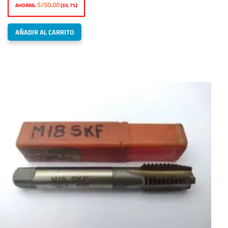
S/
50.00
AHORRA:
(35.7%)
original
actual
era:
es:
AÑADIR AL CARRITO
S/140.00.
S/90.00.