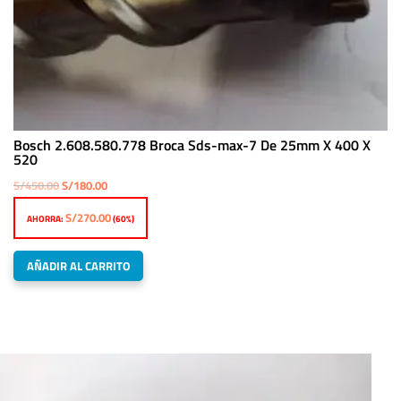
Bosch 2.608.580.778 Broca Sds-max-7 De 25mm X 400 X
520
El
El
S/
450.00
S/
180.00
precio
precio
S/
270.00
AHORRA:
(60%)
original
actual
era:
es:
AÑADIR AL CARRITO
S/450.00.
S/180.00.