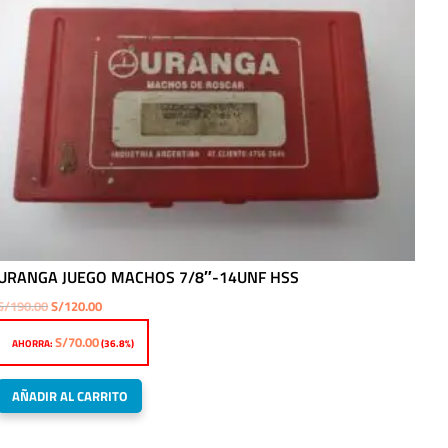
URANGA JUEGO MACHOS 7/8″-14UNF HSS
El
El
S/
190.00
S/
120.00
precio
precio
S/
70.00
AHORRA:
(36.8%)
original
actual
era:
es:
AÑADIR AL CARRITO
S/190.00.
S/120.00.