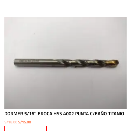
DORMER 5/16″ BROCA HSS A002 PUNTA C/BAÑO TITANIO
El
El
S/
18.00
S/
15.00
precio
precio