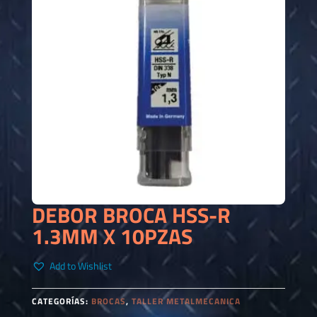
DEBOR BROCA HSS-R
1.3MM X 10PZAS
Add to Wishlist
CATEGORÍAS:
BROCAS
,
TALLER METALMECANICA