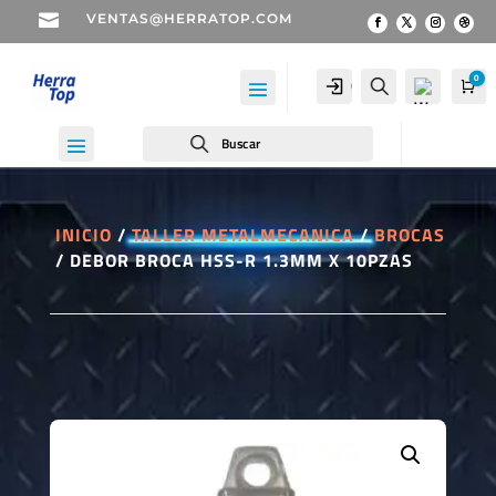

VENTAS@HERRATOP.COM
0
Cuenta
Buscar
Car
Buscar
INICIO
/
TALLER METALMECANICA
/
BROCAS
/ DEBOR BROCA HSS-R 1.3MM X 10PZAS
Wis
hlist
-
0