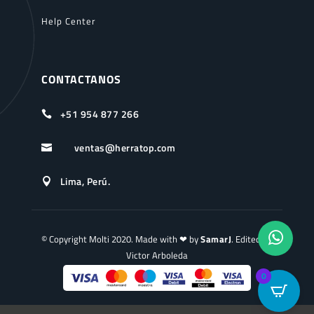
Help Center
CONTACTANOS
+51 954 877 266

ventas@herratop.com

Lima, Perú.

© Copyright Molti 2020. Made with ❤ by
SamarJ
. Edited by
Victor Arboleda
0