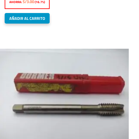
S/
3.00
AHORRA:
(16.7%)
original
actual
era:
es:
AÑADIR AL CARRITO
S/18.00.
S/15.00.