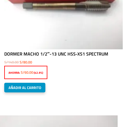
DORMER MACHO 1/2″-13 UNC HSS-XS1 SPECTRUM
El
El
S/
140.00
S/
80.00
precio
precio
S/
60.00
AHORRA:
(42.9%)
original
actual
era:
es:
AÑADIR AL CARRITO
S/140.00.
S/80.00.