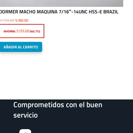
DORMER MACHO MAQUINA 7/16″-14UNC HSS-E BRAZIL
El
El
S/
135.00
S/
80.00
precio
precio
S/
55.00
AHORRA:
(40.7%)
original
actual
era:
es:
AÑADIR AL CARRITO
S/135.00.
S/80.00.
Comprometidos con el buen
servicio