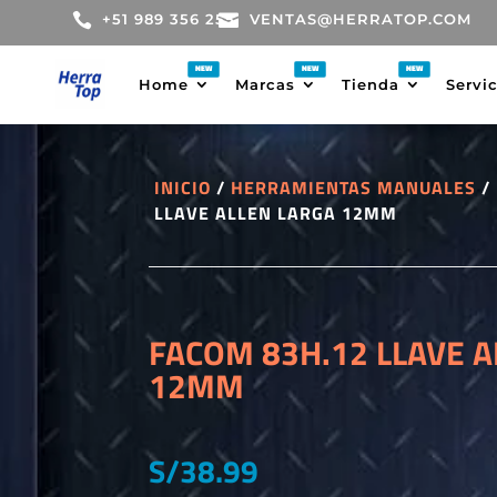

+51 989 356 255

VENTAS@HERRATOP.COM
Home
Marcas
Tienda
Servi
INICIO
/
HERRAMIENTAS MANUALES
/
LLAVE ALLEN LARGA 12MM
FACOM 83H.12 LLAVE A
12MM
S/
38.99