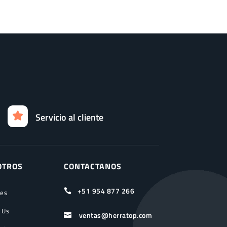
Servicio al cliente
OTROS
CONTACTANOS
+51 954 877 266

ces
 Us
ventas@herratop.com
