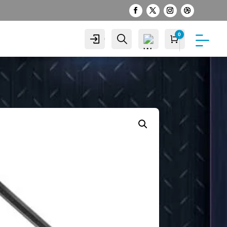
0
Cuenta
Buscar
Carro
S/
0.00
Wis
hlist
-
0