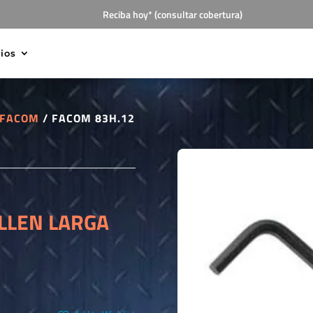
Reciba hoy* (consultar cobertura)
cios
FACOM
/ FACOM 83H.12
LLEN LARGA