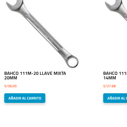
BAHCO 111M-20 LLAVE MIXTA
BAHCO 111
20MM
14MM
S/
56.05
S/
27.68
AÑADIR AL CARRITO
AÑADIR AL 