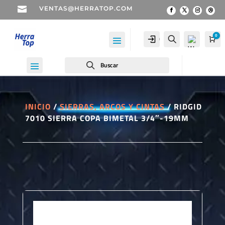

VENTAS@HERRATOP.COM
0
Cuenta
Buscar
Car
Buscar
INICIO
/
SIERRAS, ARCOS Y CINTAS
/ RIDGID
7010 SIERRA COPA BIMETAL 3/4″-19MM
Wis
hlist
-
0