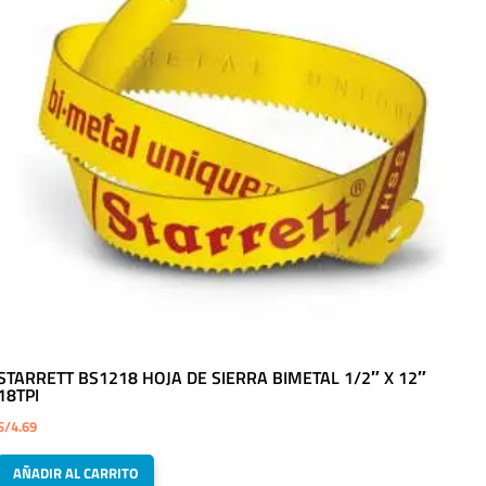
STARRETT BS1218 HOJA DE SIERRA BIMETAL 1/2″ X 12″
18TPI
S/
4.69
AÑADIR AL CARRITO