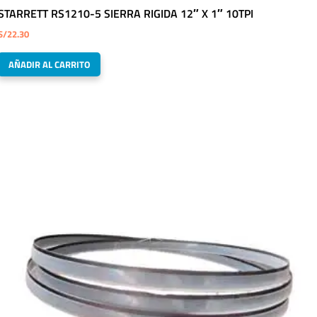
STARRETT RS1210-5 SIERRA RIGIDA 12″ X 1″ 10TPI
S/
22.30
AÑADIR AL CARRITO