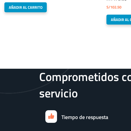
S/
102.50
AÑADIR AL CARRITO
AÑADIR AL 
Comprometidos co
servicio
Tiempo de respuesta