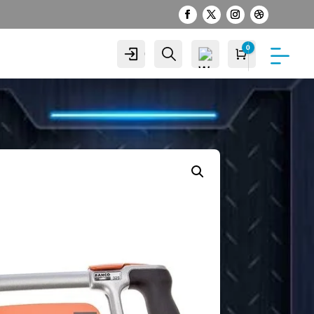
0
Cuenta
Buscar
Carro
S/
0.00
Wis
hlist
-
0