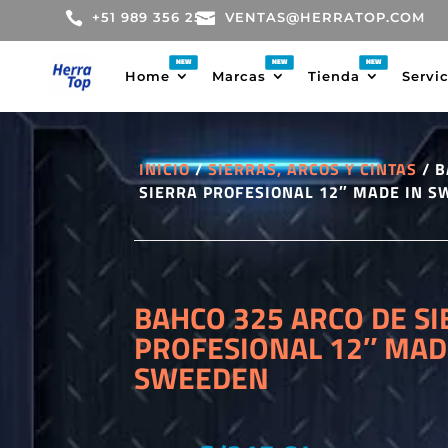

+51 989 356 255

VENTAS@HERRATOP.COM
Home
Marcas
Tienda
Servi
INICIO
/
SIERRAS, ARCOS Y CINTAS
/ B
SIERRA PROFESIONAL 12″ MADE IN 
BAHCO 325 ARCO DE S
PROFESIONAL 12″ MAD
SWEEDEN