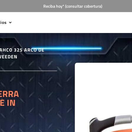
Reciba hoy* (consultar cobertura)
cios
AHCO 325 ARCO DE
SWEEDEN
IERRA
E IN