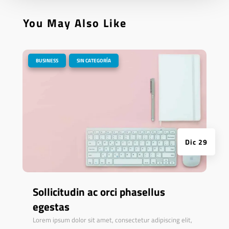
You May Also Like
|
,
BUSINESS
SIN CATEGORÍA
Dic 29
Sollicitudin ac orci phasellus
egestas
Lorem ipsum dolor sit amet, consectetur adipiscing elit,