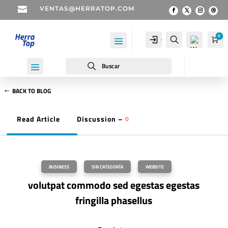

VENTAS@HERRATOP.COM
0
Cuenta
Buscar
Car
Buscar
BACK TO BLOG
Read Article
Discussion –
0
Wis
hlist
-
0
BUSINESS
,
SIN CATEGORÍA
,
WEBSITE
volutpat commodo sed egestas egestas
fringilla phasellus