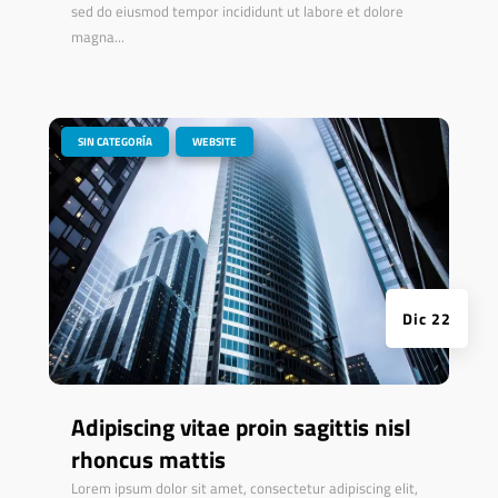
sed do eiusmod tempor incididunt ut labore et dolore
magna...
|
,
SIN CATEGORÍA
WEBSITE
Dic 22
Adipiscing vitae proin sagittis nisl
rhoncus mattis
Lorem ipsum dolor sit amet, consectetur adipiscing elit,