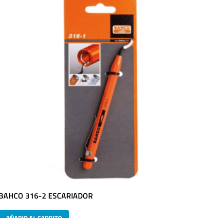
BAHCO 316-2 ESCARIADOR
AÑADIR AL CARRITO