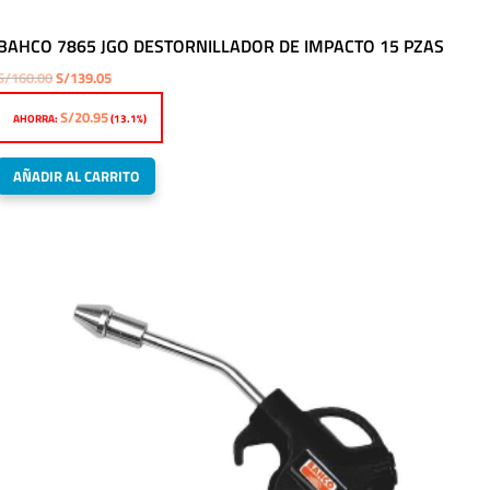
BAHCO 7865 JGO DESTORNILLADOR DE IMPACTO 15 PZAS
El
El
S/
160.00
S/
139.05
precio
precio
S/
20.95
AHORRA:
(13.1%)
original
actual
era:
es:
AÑADIR AL CARRITO
S/160.00.
S/139.05.