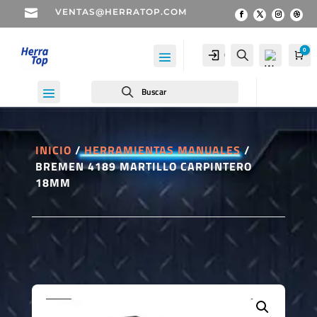

VENTAS@HERRATOP.COM
0
Cuenta
Buscar
Car
Buscar
INICIO
/
HERRAMIENTAS MANUALES
/
BREMEN 4189 MARTILLO CARPINTERO
Wis
18MM
hlist
-
0