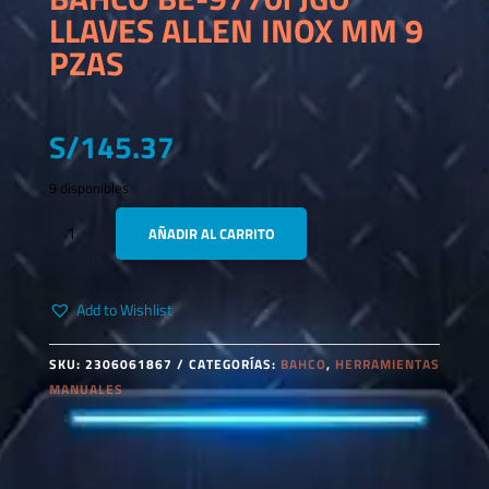
LLAVES ALLEN INOX MM 9
PZAS
S/
145.37
9 disponibles
BAHCO
AÑADIR AL CARRITO
BE-
9770I
JGO
Add to Wishlist
LLAVES
ALLEN
INOX
SKU:
2306061867
CATEGORÍAS:
BAHCO
,
HERRAMIENTAS
MM
MANUALES
9
PZAS
CANTIDAD